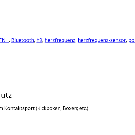
TN+
,
Bluetooth
,
h9
,
herzfrequenz
,
herzfrequenz-sensor
,
po
hutz
m Kontaktsport (Kickboxen; Boxen; etc.)