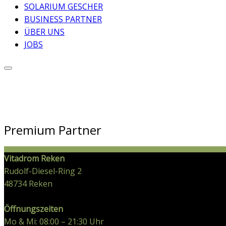
SOLARIUM GESCHER
BUSINESS PARTNER
ÜBER UNS
JOBS
Premium Partner
Vitadrom Reken
Rudolf-Diesel-Ring 2
48734
Reken
Öffnungszeiten
Mo & Mi: 08:00 – 21:30 Uhr