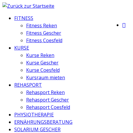
Zum
Inhalt
FITNESS
springen
Fitness Reken
Fitness Gescher
Fitness Coesfeld
KURSE
Kurse Reken
Kurse Gescher
Kurse Coesfeld
Kursraum mieten
REHASPORT
Rehasport Reken
Rehasport Gescher
Rehasport Coesfeld
PHYSIOTHERAPIE
ERNÄHRUNGSBERATUNG
SOLARIUM GESCHER