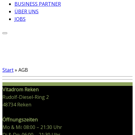
BUSINESS PARTNER
ÜBER UNS
JOBS
Start
»
AGB
Vitadrom Reken
Rudolf-Diesel-Ring 2
48734
Reken
Öffnungszeiten
Mo & Mi: 08:00 – 21:30 Uhr
Di & Do: 06:00 – 21:30 Uhr