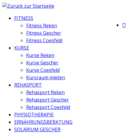
Zum
Inhalt
FITNESS
springen
Fitness Reken
Fitness Gescher
Fitness Coesfeld
KURSE
Kurse Reken
Kurse Gescher
Kurse Coesfeld
Kursraum mieten
REHASPORT
Rehasport Reken
Rehasport Gescher
Rehasport Coesfeld
PHYSIOTHERAPIE
ERNÄHRUNGSBERATUNG
SOLARIUM GESCHER